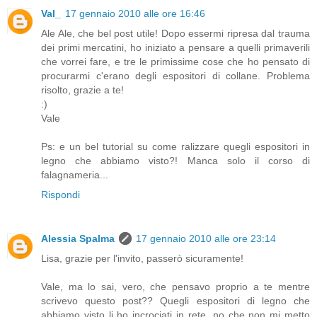
Val_
17 gennaio 2010 alle ore 16:46
Ale Ale, che bel post utile! Dopo essermi ripresa dal trauma
dei primi mercatini, ho iniziato a pensare a quelli primaverili
che vorrei fare, e tre le primissime cose che ho pensato di
procurarmi c'erano degli espositori di collane. Problema
risolto, grazie a te!
:)
Vale
Ps: e un bel tutorial su come ralizzare quegli espositori in
legno che abbiamo visto?! Manca solo il corso di
falagnameria...
Rispondi
Alessia Spalma
17 gennaio 2010 alle ore 23:14
Lisa, grazie per l'invito, passerò sicuramente!
Vale, ma lo sai, vero, che pensavo proprio a te mentre
scrivevo questo post?? Quegli espositori di legno che
abbiamo visto li ho incrociati in rete, no che non mi metto