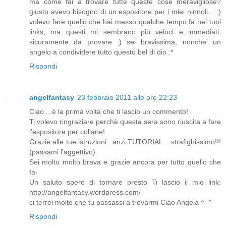
ma come fai a trovare tutte queste cose meravigliose?
giusto avevo bisogno di un espositore per i miei ninnoli... :)
volevo fare quello che hai messo qualche tempo fa nei tuoi
links, ma questi mi sembrano più veloci e immediati,
sicuramente da provare :) sei bravissima, nonche' un
angelo a condividere tutto questo bel di dio :*
Rispondi
angelfantasy
23 febbraio 2011 alle ore 22:23
Ciao....è la prima volta che ti lascio un commento!
Ti volevo ringraziare perchè questa sera sono riuscita a fare
l'espositore per collane!
Grazie alle tue istruzioni...anzi TUTORIAL....strafighissimo!!!
(passami l'aggettivo)
Sei molto molto brava e grazie ancora per tutto quello che
fai
Un saluto spero di tornare presto Ti lascio il mio link:
http://angelfantasy.wordpress.com/
ci terrei molto che tu passassi a trovarmi Ciao Angela ^_^
Rispondi