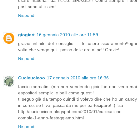
usare materiali da riciclo...GRAZIE!!! Come sempre i tuoi
post sono utilissimi!
Rispondi
giogiart
16 gennaio 2010 alle ore 11:59
grazie infinite del consiglio..... lo userò sicuramente!!ogni
volta che vengo qui.. passo delle ore al pc!! Grazie!
Rispondi
Cucicucicoo
17 gennaio 2010 alle ore 16:36
faccio mercatini (ma non vendendo gioielli)e non vedo mai
espositori semplici e belli come questi!
ti seguo già da tempo quindi ti volevo dire che ho un candy
in corso. se ti va, passa da me per partecipare! :) lisa
http://cucicucicoo.blogspot.com/2010/01/cucicucicoo-
compie-1-anno-festeggiamo.html
Rispondi