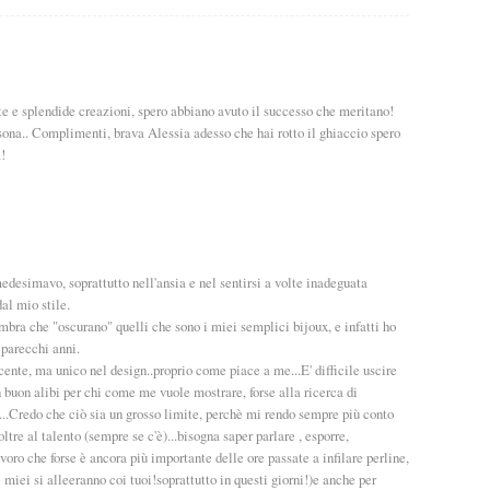
te e splendide creazioni, spero abbiano avuto il successo che meritano!
sona.. Complimenti, brava Alessia adesso che hai rotto il ghiaccio spero
!
desimavo, soprattutto nell'ansia e nel sentirsi a volte inadeguata
al mio stile.
embra che "oscurano" quelli che sono i miei semplici bijoux, e infatti ho
 parecchi anni.
ente, ma unico nel design..proprio come piace a me...E' difficile uscire
n buon alibi per chi come me vuole mostrare, forse alla ricerca di
...Credo che ciò sia un grosso limite, perchè mi rendo sempre più conto
oltre al talento (sempre se c'è)...bisogna saper parlare , esporre,
voro che forse è ancora più importante delle ore passate a infilare perline,
 miei si alleeranno coi tuoi!soprattutto in questi giorni!)e anche per