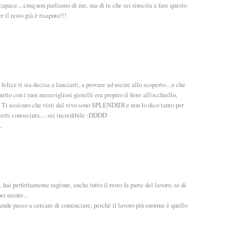
 capace....cmq non parliamo di me, ma di te che sei riuscita a fare questo
r il resto già è risaputo!!!
felice ti sia decisa a lanciarti, a provare ad uscire allo scoperto....e che
chetto con i tuoi meravigliosi gioielli era proprio il fiore all'occhiello,
... Ti assicuro che visti dal vivo sono SPLENDIDI e non lo dico tanto per
averti conosciuta.... sei incredibile :DDDD
.
hai perfettamente ragione, anche tutto il resto fa parte del lavoro, se di
r niente...
ande passo a cercare di cominciare, perchè il lavoro più enorme è quello