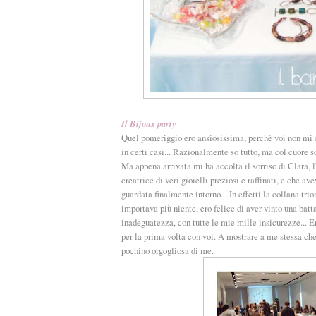
Il Bijoux party
Quel pomeriggio ero ansiosissima, perchè voi non mi c
in certi casi... Razionalmente so tutto, ma col cuore son
Ma appena arrivata mi ha accolta il sorriso di Clara, 
creatrice di veri gioielli preziosi e raffinati, e che a
guardata finalmente intorno... In effetti la collana tri
importava più niente, ero felice di aver vinto una bat
inadeguatezza, con tutte le mie mille insicurezze... E
per la prima volta con voi. A mostrare a me stessa ch
pochino orgogliosa di me.