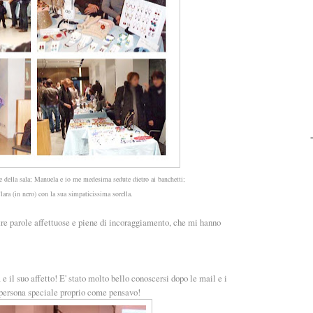
eme della sala; Manuela e io me medesima sedute dietro ai banchetti;
Clara (in nero) con la sua simpaticissima sorella.
stre parole affettuose e piene di incoraggiamento, che mi hanno
 e il suo affetto! E' stato molto bello conoscersi dopo le mail e i
 persona speciale proprio come pensavo!