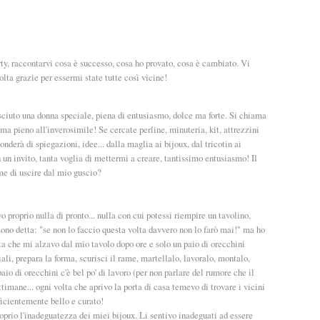
ty, raccontarvi cosa è successo, cosa ho provato, cosa è cambiato. Vi
lta grazie per essermi state tutte così vicine!
sciuto una donna speciale, piena di entusiasmo, dolce ma forte. Si chiama
ma pieno all'inverosimile! Se cercate perline, minuteria, kit, attrezzini
onderà di spiegazioni, idee... dalla maglia ai bijoux, dal tricotin ai
n un invito, tanta voglia di mettermi a creare, tantissimo entusiasmo! Il
me di uscire dal mio guscio?
roprio nulla di pronto... nulla con cui potessi riempire un tavolino,
ono detta: "se non lo faccio questa volta davvero non lo farò mai!" ma ho
ta che mi alzavo dal mio tavolo dopo ore e solo un paio di orecchini
iali, prepara la forma, scurisci il rame, martellalo, lavoralo, montalo,
io di orecchini c'è bel po' di lavoro (per non parlare del rumore che il
ttimane... ogni volta che aprivo la porta di casa temevo di trovare i vicini
ficientemente bello e curato!
 proprio l'inadeguatezza dei miei bijoux. Li sentivo inadeguati ad essere