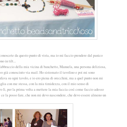
onoscete da questo punto di vista, ma io mi faccio prendere dal panico
o in tilt...
l'abbraccio della mia vicina di banchetto, Manuela, una persona deliziosa,
vevo già conosciuto via mail. Ho sistemato il tavolino e poi mi sono
onfava su ogni tavolo, e io ero piena di orecchini, ma a quel punto non mi
taglia con me stessa, con la mia timidezza, con il mio senso di
ro lì, per la prima volta a mettere la mia faccia così come faccio adesso
e ce la posso fare, che non mi devo nascondere, che devo essere almeno un