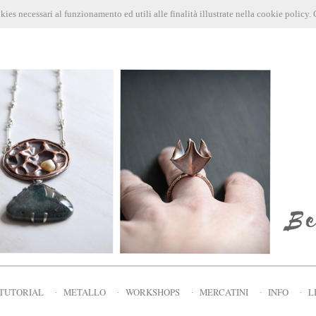
okies necessari al funzionamento ed utili alle finalità illustrate nella cookie policy
TUTORIAL
∙
METALLO
∙
WORKSHOPS
∙
MERCATINI
∙
INFO
∙
L