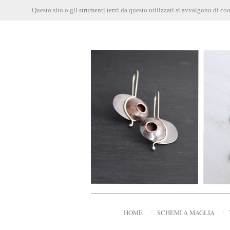
Questo sito o gli strumenti terzi da questo utilizzati si avvalgono di co
∙
HOME
∙
SCHEMI A MAGLIA
∙