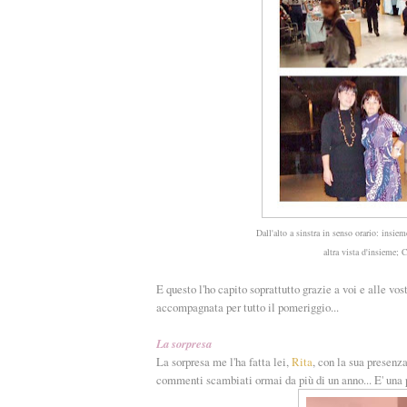
Dall'alto a sinstra in senso orario: insi
altra vista d'insieme; 
E questo l'ho capito soprattutto grazie a voi e alle vo
accompagnata per tutto il pomeriggio...
La sorpresa
La sorpresa me l'ha fatta lei,
Rita
, con la sua presenza
commenti scambiati ormai da più di un anno... E' una