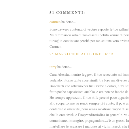
51 COMMENTI:
carmen
ha detto...
Sono davvero contenta di vedere esposte le tue raffina
Mi rammarico solo di non esserci potuta venire di per
tu voglia continuare perchè per me sei una vera artista
Carmen
25 MARZO 2010 ALLE ORE 16:39
terry
ha detto...
Cara Alessia, mentre leggevo il tuo resoconto mi imme
vedendo intorno tante cose simili tra loro ma diverse d
Banchetti che attirano per luci forme e colori, e mi s
fatto poche esposizioni anch'io, e ora non ne faccio da
Ho sempre apprezzato il tuo stile perchè poco apparisc
allo scoperto, me ne rendo sempre più conto, il pc è u
conferme o smentite, però senza mostrare troppo di se
che la creatività, e l'imprenditorialità in generale, va 
comunicare, interagire, propagandare...c'è un grosso la
martellare (e scassare i marones ai vicini...credo che i