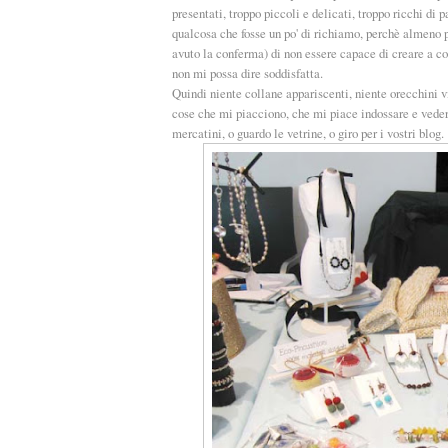
presentati, troppo piccoli e delicati, troppo ricchi di 
qualcosa che fosse un po' di richiamo, perchè almeno po
avuto la conferma) di non essere capace di creare a com
non mi possa dire soddisfatta.
Quindi niente collane appariscenti, niente orecchini vi
cose che mi piacciono, che mi piace indossare e vedere
mercatini, o guardo le vetrine, o giro per i vostri blog.