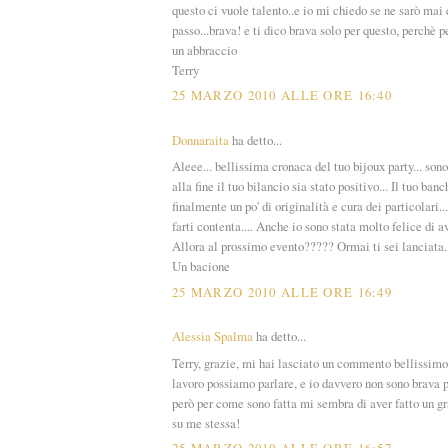
questo ci vuole talento..e io mi chiedo se ne sarò mai
passo...brava! e ti dico brava solo per questo, perchè pe
un abbraccio
Terry
25 MARZO 2010 ALLE ORE 16:40
Donnaraita
ha detto...
Aleee... bellissima cronaca del tuo bijoux party... sono 
alla fine il tuo bilancio sia stato positivo... Il tuo ban
finalmente un po' di originalità e cura dei particolari
farti contenta.... Anche io sono stata molto felice di 
Allora al prossimo evento????? Ormai ti sei lanciata..
Un bacione
25 MARZO 2010 ALLE ORE 16:49
Alessia Spalma
ha detto...
Terry, grazie, mi hai lasciato un commento bellissimo, 
lavoro possiamo parlare, e io davvero non sono brava pe
però per come sono fatta mi sembra di aver fatto un gr
su me stessa!