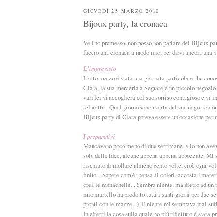
GIOVEDÌ 25 MARZO 2010
Bijoux party, la cronaca
Ve l'ho promesso, non posso non parlare del Bijoux par
faccio una cronaca a modo mio, per dirvi ancora una vo
L'imprevisto
L'otto marzo è stata una giornata particolare: ho cono
Clara, la sua merceria a Segrate è un piccolo negozio 
vari lei vi accoglierà col suo sorriso contagioso e vi in
telaietti... Quel giorno sono uscita dal suo negozio co
Bijoux party di Clara poteva essere un'occasione per 
I preparativi
Mancavano poco meno di due settimane, e io non avevo p
solo delle idee, alcune appena appena abbozzate. Mi s
rischiato di mollare almeno cento volte, cioè ogni vol
finito... Sapete com'è: pensa ai colori, accosta i mater
crea le monachelle... Sembra niente, ma dietro ad un pa
mio martello ha prodotto tutti i santi giorni per due se
pronti con le mazze...). E niente mi sembrava mai suf
In effetti la cosa sulla quale ho più riflettuto è stata