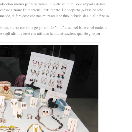
particolari minuti per farsi notare. E mille volte mi sono imposta di fare
tesse attrarre l'attenzione, inutilmente. Ho scoperto (o forse ho solo
ando, di fare cose che non mi piacciano fino in fondo, di cui alla fine io
stosi, niente cordini a go-go, solo le "mie" cose, nel bene e nel male, le
 sugli altri, le cose che attirano la mia attenzione quando giro per