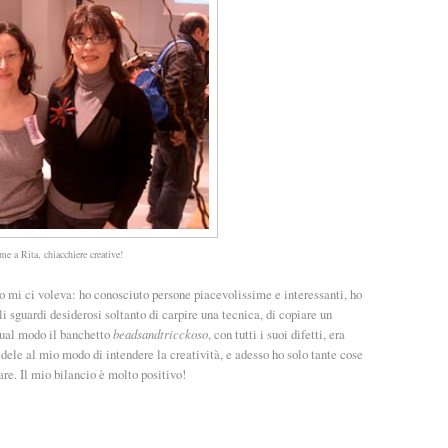
me a Rita, chiacchiere creative!
io mi ci voleva: ho conosciuto persone piacevolissime e interessanti, ho
li sguardi desiderosi soltanto di carpire una tecnica, di copiare un
qual modo il banchetto
beadsandtricckoso
, con tutti i suoi difetti, era
fedele al mio modo di intendere la creatività, e adesso ho solo tante cose
are. Il mio bilancio è molto positivo!